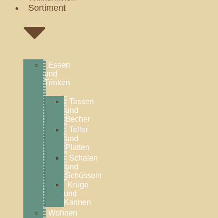
Sortiment
Essen
und
Trinken
Tassen
und
Becher
Teller
und
Platten
Schalen
und
Schüsseln
Krüge
und
Kannen
Wohnen