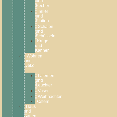
und
Becher
Teller
und
Platten
Schalen
und
Schüsseln
Krüge
und
Kannen
Wohnen
und
Deko
Laternen
und
Leuchter
Vasen
Weihnachten
Ostern
Haus
und
Garten