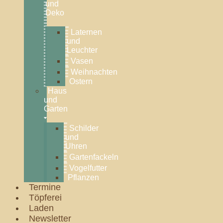
und
Deko
Laternen
und
Leuchter
Vasen
Weihnachten
Ostern
Haus
und
Garten
Schilder
und
Uhren
Gartenfackeln
Vogelfutter
Pflanzen
Termine
Töpferei
Laden
Newsletter